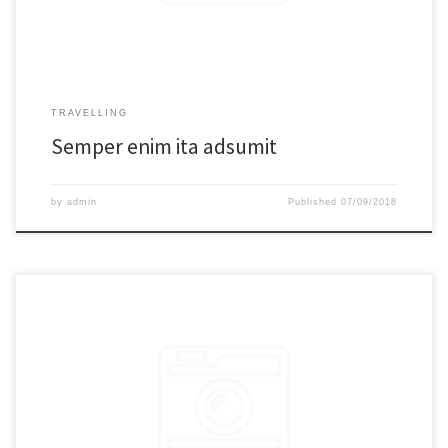
ea, quae prim.
TRAVELLING
Semper enim ita adsumit
by
admin
Published
07/09/2018
Lorem ipsum dolor sit amet, consectetur adipiscing elit. Sed erat aequius
Triarium aliquid de dissensione nostra iudicare. Multoque hoc melius nos
veriusque quam Stoici. Duo Reges: constructio interrete. Si enim ad
populum me vocas, eum. Quodsi vultum tibi, si incessum fingeres, quo
gravior viderere, non esses tui similis; Semper enim ita adsumit aliquid, ut
ea, quae prima dederit, non deserat. Semper enim ita adsumit aliquid, ut