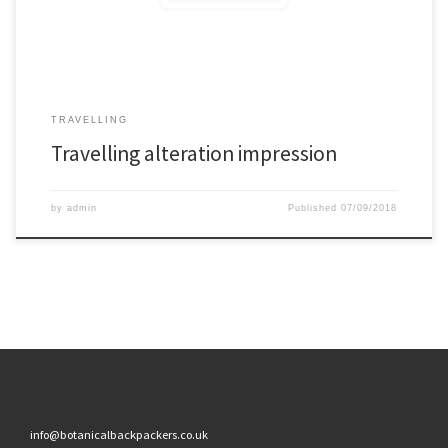
ea, quae prim.
TRAVELLING
Travelling alteration impression
by
admin
Published
07/09/2018
info@botanicalbackpackers.co.uk