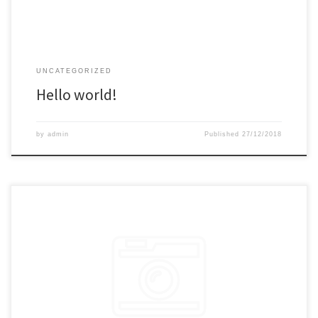
UNCATEGORIZED
Hello world!
by
admin
Published
27/12/2018
Lorem ipsum dolor sit amet, consectetur adipiscing elit. Sed erat aequius
Triarium aliquid de dissensione nostra iudicare. Multoque hoc melius nos
veriusque quam Stoici. Duo Reges: constructio interrete. Si enim ad
populum me vocas, eum. Quodsi vultum tibi, si incessum fingeres, quo
gravior viderere, non esses tui similis; Semper enim ita adsumit aliquid, ut
ea, quae prima dederit, non deserat. Semper enim ita adsumit aliquid, ut
ea, quae prim.