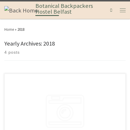
Botanical Backpackers
Search
Hostel Belfast
Home
»
2018
Yearly Archives:
2018
4 posts
Welcome to WordPress. This is your first post. Edit or delete it, then start
blogging!