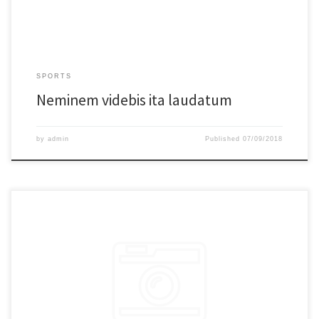
SPORTS
Neminem videbis ita laudatum
by
admin
Published
07/09/2018
Lorem ipsum dolor sit amet, consectetur adipiscing elit. Sed erat aequius
Triarium aliquid de dissensione nostra iudicare. Multoque hoc melius nos
veriusque quam Stoici. Duo Reges: constructio interrete. Si enim ad
populum me vocas, eum. Quodsi vultum tibi, si incessum fingeres, quo
gravior viderere, non esses tui similis; Semper enim ita adsumit aliquid, ut
ea, quae prima dederit, non deserat. Semper enim ita adsumit aliquid, ut