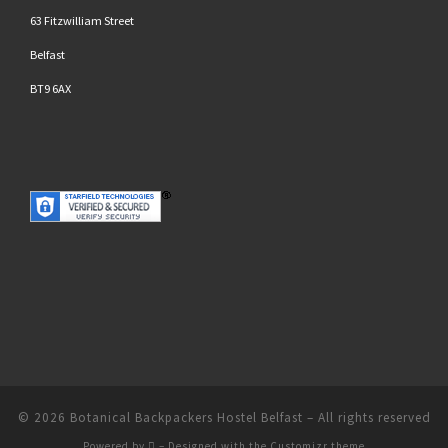
63 Fitzwilliam Street
Belfast
BT9 6AX
© 2026
Botanical Backpackers Hostel Belfast
– All rights reserved
Powered by
– Designed with the
Customizr theme