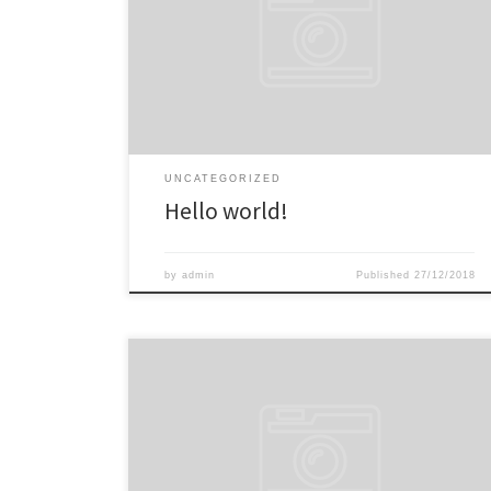
Welcome to WordPress. This is your first post. Edit or
delete it, then start blogging!
UNCATEGORIZED
Hello world!
by
admin
Published
27/12/2018
Lorem ipsum dolor sit amet, consectetur adipiscing
elit. Sed erat aequius Triarium aliquid de dissensione
nostra iudicare. Multoque hoc melius nos veriusque
quam Stoici. Duo Reges: constructio interrete. Si enim
ad populum me vocas, eum. Quodsi vultum tibi, si