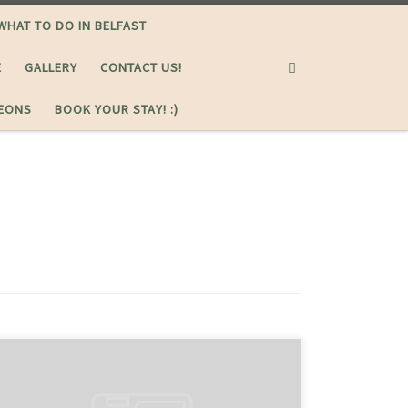
WHAT TO DO IN BELFAST
Search
E
GALLERY
CONTACT US!
GEONS
BOOK YOUR STAY! :)
Lorem ipsum dolor sit amet, consectetur adipiscing
elit. Sed erat aequius Triarium aliquid de dissensione
nostra iudicare. Multoque hoc melius nos veriusque