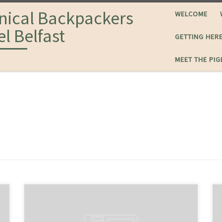
nical Backpackers
WELCOME
l Belfast
GETTING HER
MEET THE PI
Lorem ipsum dolor sit amet, consectetur adipiscing
elit. Sed erat aequius Triarium aliquid de dissensione
nostra iudicare. Multoque hoc melius nos veriusque