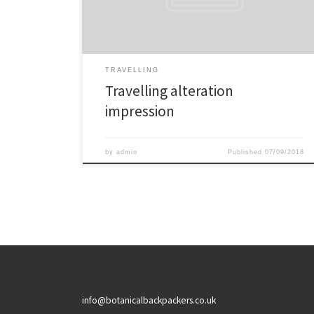
incessum fingeres, quo gravior viderere, non esses tui
similis; Semper enim ita adsumit aliquid, ut ea, quae
prima dederit, non deserat. Semper enim ita adsumit
aliquid, ut ea, quae prim.
TRAVELLING
Travelling alteration
impression
by
admin
Published
07/09/2018
info@botanicalbackpackers.co.uk