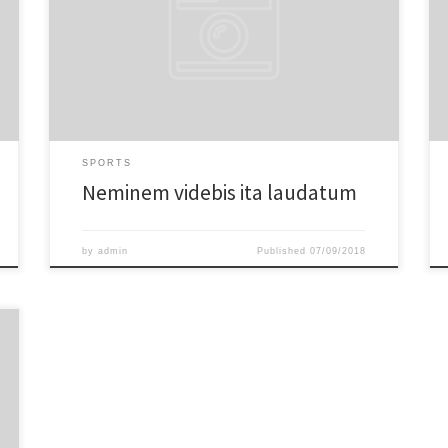
quam Stoici. Duo Reges: constructio interrete. Si enim
ad populum me vocas, eum. Quodsi vultum tibi, si
incessum fingeres, quo gravior viderere, non esses tui
similis; Semper enim ita adsumit aliquid, ut ea, quae
prima dederit, non deserat. Semper enim ita adsumit
aliquid, ut ea, quae prim.
SPORTS
Neminem videbis ita laudatum
by
admin
Published
07/09/2018