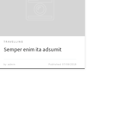
quam Stoici. Duo Reges: constructio interrete. Si enim
ad populum me vocas, eum. Quodsi vultum tibi, si
incessum fingeres, quo gravior viderere, non esses tui
similis; Semper enim ita adsumit aliquid, ut ea, quae
prima dederit, non deserat. Semper enim ita adsumit
aliquid, ut ea, quae prim.
TRAVELLING
Semper enim ita adsumit
by
admin
Published
07/09/2018